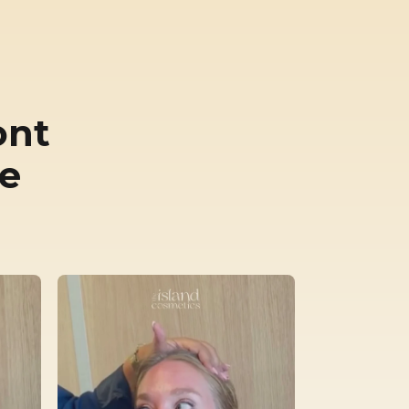
ont
ne