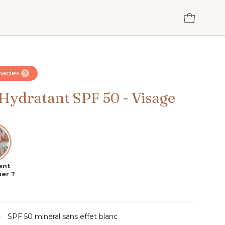
OUVRIR L
macies
?
 Hydratant SPF 50 - Visage
nt
uer ?
SPF 50 minéral sans effet blanc