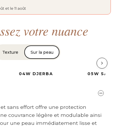
ût et le 11 août
ssez votre nuance
Texture
Sur la peau
04W DJERBA
05W SALAZIE
 et sans effort offre une protection
 une couvrance légère et modulable ainsi
 pour une peau immédiatement lisse et