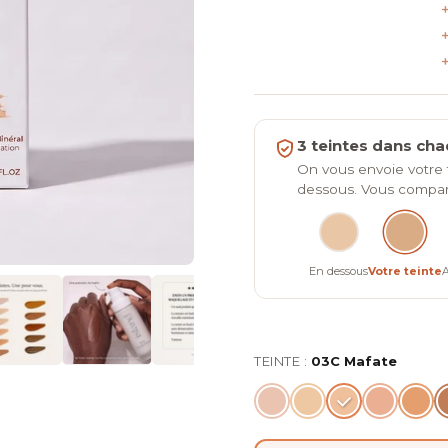
3 teintes dans c
On vous envoie votre t
dessous. Vous comparez
En dessous
Votre teinte
A
TEINTE :
03C Mafate