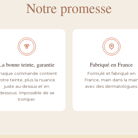
Notre promesse
Couvrance légère
Huile de graines de 
l'aide de notre bea
peau des rayons UV.
ultra-naturel.
LISTE COMPLÈTE DES
Couvrance moyenn
avec un pinceau t
teint parfaitement l
Pour un effet seco
La bonne teinte, garantie
Fabriqué en France
vos doigts avant de
haque commande contient
Formulé et fabriqué en
votre teinte, plus la nuance
France, main dans la mai
juste au-dessus et en
avec des dermatologues.
dessous. Impossible de se
tromper.